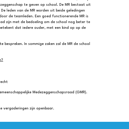
ezeggenschap te geven op school. De MR bestaat uit
 De leden van de MR worden uit beide geledingen
 door de teamleden. Een goed functionerende MR is
raad zijn met de bedoeling om de school nog beter te
betekent dat iedere ouder, met een kind op op de
, te bespreken. In sommige zaken zal de MR de school
n?
recht
Gemeenschappelijke Medezeggenschapsraad (GMR).
e vergaderingen zijn openbaar.